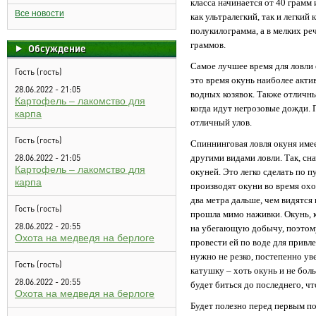
класса начинается от 40 грамм
Все новости
как ультралегкий, так и легкий 
полукилограмма, а в мелких ре
граммов.
Обсуждение
Самое лучшее время для ловли о
Гость (гость)
это время окунь наиболее акти
28.06.2022 - 21:05
водных козявок. Также отличн
Картофель – лакомство для
когда идут негрозовые дожди. 
карпа
отличный улов.
Гость (гость)
Спиннинговая ловля окуня име
28.06.2022 - 21:05
другими видами ловли. Так, сн
Картофель – лакомство для
окуней. Это легко сделать по 
карпа
производят окуни во время ох
два метра дальше, чем видятся
Гость (гость)
прошла мимо наживки. Окунь, 
28.06.2022 - 20:55
на убегающую добычу, поэтому,
Охота на медведя на берлоге
провести ей по воде для привле
нужно не резко, постепенно ув
Гость (гость)
катушку – хоть окунь и не бол
28.06.2022 - 20:55
будет биться до последнего, ч
Охота на медведя на берлоге
Будет полезно перед первым по