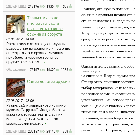
Обсуждение
242196
13361
1605
Главное, что нужно помнить – э
обычно в брачный период стан
Травматические
его не привлекает. В средней п
пистолеты стали
начале-середине апреля, когда 
вытеснять газовое
Тогда окунь уходит на мелкие з
оружие из оборота
сразу после нереста, у этого 
01.09.2017 - 14:06
Растет число желающих получить
он выходит на охоту и восполня
разрешение на хранение и ношение
перебирается в спокойные заво
огнестрельного оружия. Желание
течении ближайших нескольких
приобрести короткоствольное
оружие в основном...
Одним из допустимых способов 
Обсуждение
178107
10420
1055
ловля окуня
на спиннинг. И здесь нужно п
Самое дорогое оружие
Стандартно, спиннинг состоит
выбор материалов, из которых о
последнее время наибольшей п
углепластика – он легкий, проч
27.08.2017 - 13:00
Ружья, сабли, клинки - это истинно
колен. Одной из главных харак
мужские "игрушки". Иногда богатые
внимание при выборе, является
мира сего готовы платить за них
приманки, которая будет забра
бешеные деньги: $70 тыс. - за
швейцарский ножик...
четыре класс: ультралегкий, ра
расчета на 7 - 15 грамм, средн
Обсуждение
287147
28140
1258