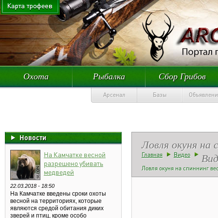
Охота
Рыбалка
Сбор Грибов
Арсенал
Базы
Объявлени
Новости
Ловля окуня на 
На Камчатке весной
Вид
Главная
Видео
разрешено убивать
Ловля окуня на спиннинг ве
медведей
22.03.2018 - 18:50
На Камчатке введены сроки охоты
весной на территориях, которые
являются средой обитания диких
зверей и птиц, кроме особо