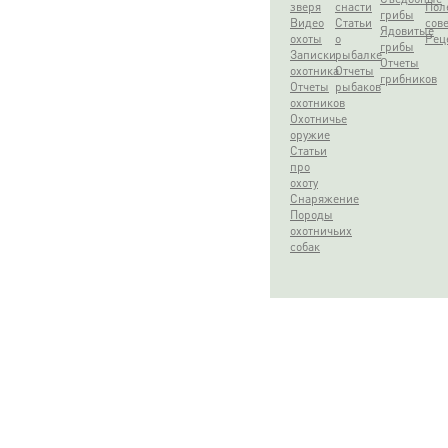
зверя
снасти
Пол
грибы
Видео
Статьи
сов
Ядовитые
охоты
о
Рец
грибы
Записки
рыбалке
Отчеты
охотника
Отчеты
грибников
Отчеты
рыбаков
охотников
Охотничье
оружие
Статьи
про
охоту
Снаряжение
Породы
охотничьих
собак