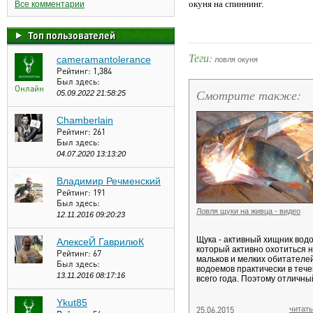
окуня на спиннинг.
Все комментарии
Топ пользователей
Теги:
cameramantolerance
ловля окуня
Рейтинг:
1,384
Был здесь:
Онлайн
Смотрите также:
05.09.2022 21:58:25
Chamberlain
Рейтинг:
261
Был здесь:
04.07.2020 13:13:20
Владимир Речменский
Рейтинг:
191
Был здесь:
Ловля щуки на живца - видео
12.11.2016 09:20:23
Щука - активный хищник вод
АлексеЙ ГаврилюК
который активно охотиться 
Рейтинг:
67
мальков и мелких обитателе
Был здесь:
водоемов практически в теч
13.11.2016 08:17:16
всего года. Поэтому отличны
Ykut85
25.06.2015
читать