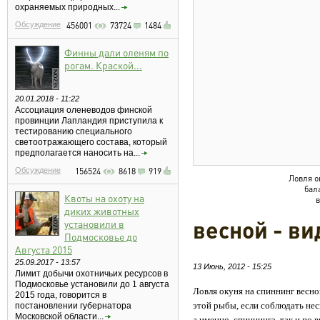
охраняемых природных...
Обсуждение
456001
73724
1484
Финны дали оленям по
рогам. Краской...
20.01.2018 - 11:22
Ассоциация оленеводов финской
провинции Лапландия приступила к
тестированию специального
светоотражающего состава, который
предполагается наносить на...
Обсуждение
156524
8618
919
Ловля о
бал
Квоты на охоту на
диких животных
весной - ви
установили в
Подмосковье до
Августа 2015
25.09.2017 - 13:57
13 Июнь, 2012 - 15:25
Лимит добычи охотничьих ресурсов в
Подмосковье установили до 1 августа
Ловля окуня на спиннинг весно
2015 года, говорится в
этой рыбы, если соблюдать нес
постановлении губернатора
Московской области...
а именно, спиннинга, так и по 