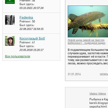
Рейтинг:
56
Был здесь:
03.10.2021 20:37:24
Fedenka
Рейтинг:
50
Был здесь:
22.08.2017 16:54:15
Косоглазый Боб
Ловля щуки зимой на твистер
Рейтинг:
41
виброхвост - подводное видео
Был здесь:
В подавляющем большинств
23.05.2018 15:20:17
случаев щука, заглотив нажив
Все пользователи
переворачивает её в пасти. 
тому, как разматывается с к
леска, можно проследить вес
31.01.2016
читать
Vlados Videos
Рыбалка в Кар
karelii.blogsp
segezha.html