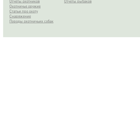
Отчеты охотников
Отчеты рыбаков
Охотничье оружие
Статьи про охоту
Снаряжение
Породы охотничьих собак