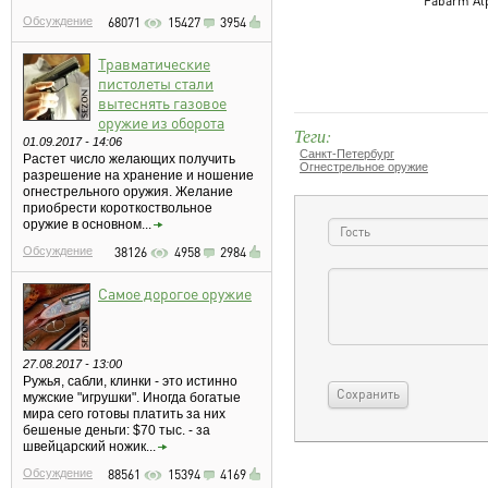
Fabarm Alp
Обсуждение
68071
15427
3954
Травматические
пистолеты стали
вытеснять газовое
оружие из оборота
Теги:
01.09.2017 - 14:06
Санкт-Петербург
Растет число желающих получить
Огнестрельное оружие
разрешение на хранение и ношение
огнестрельного оружия. Желание
приобрести короткоствольное
оружие в основном...
Обсуждение
38126
4958
2984
Самое дорогое оружие
27.08.2017 - 13:00
Ружья, сабли, клинки - это истинно
мужские "игрушки". Иногда богатые
мира сего готовы платить за них
бешеные деньги: $70 тыс. - за
швейцарский ножик...
Обсуждение
88561
15394
4169