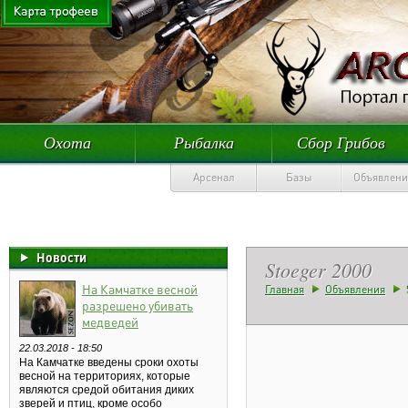
Охота
Рыбалка
Сбор Грибов
Арсенал
Базы
Объявлени
Новости
Stoeger 2000
На Камчатке весной
Главная
Объявления
разрешено убивать
медведей
22.03.2018 - 18:50
На Камчатке введены сроки охоты
весной на территориях, которые
являются средой обитания диких
зверей и птиц, кроме особо