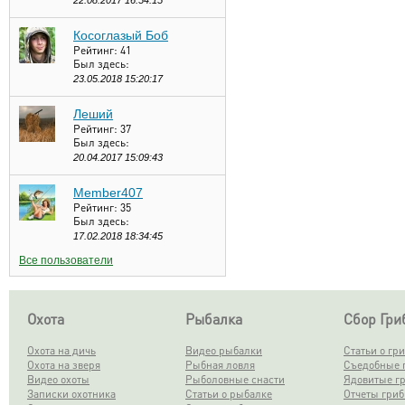
22.08.2017 16:54:15
Косоглазый Боб
Рейтинг:
41
Был здесь:
23.05.2018 15:20:17
Леший
Рейтинг:
37
Был здесь:
20.04.2017 15:09:43
Member407
Рейтинг:
35
Был здесь:
17.02.2018 18:34:45
Все пользователи
Охота
Рыбалка
Сбор Гри
Охота на дичь
Видео рыбалки
Статьи о гр
Охота на зверя
Рыбная ловля
Съедобные 
Видео охоты
Рыболовные снасти
Ядовитые г
Записки охотника
Статьи о рыбалке
Отчеты гри