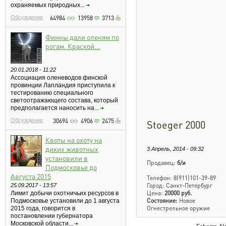
охраняемых природных...
Обсуждение
64984
13958
3713
Финны дали оленям по
рогам. Краской...
20.01.2018 - 11:22
Ассоциация оленеводов финской
провинции Лапландия приступила к
тестированию специального
светоотражающего состава, который
предполагается наносить на...
Обсуждение
30694
4906
2475
Stoeger 2000
Квоты на охоту на
диких животных
3 Апрель, 2014 - 09:32
установили в
Продавец:
б/и
Подмосковье до
Августа 2015
Телефон: 8(911)101-39-89
Город: Санкт-Петербург
25.09.2017 - 13:57
Цена:
20000 руб.
Лимит добычи охотничьих ресурсов в
Состояние:
Новое
Подмосковье установили до 1 августа
Огнестрельное оружие
2015 года, говорится в
постановлении губернатора
Московской области...