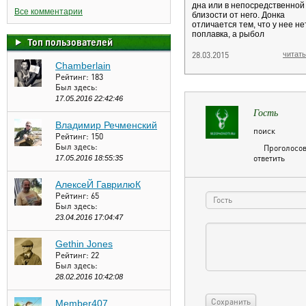
дна или в непосредственной
Все комментарии
близости от него. Донка
отличается тем, что у нее не
поплавка, а рыбол
Топ пользователей
28.03.2015
читать
Chamberlain
Рейтинг:
183
Был здесь:
17.05.2016 22:42:46
Гость
Владимир Речменский
поиск
Рейтинг:
150
Был здесь:
Проголосов
ответить
17.05.2016 18:55:35
АлексеЙ ГаврилюК
Рейтинг:
65
Был здесь:
23.04.2016 17:04:47
Gethin Jones
Рейтинг:
22
Был здесь:
28.02.2016 10:42:08
Member407