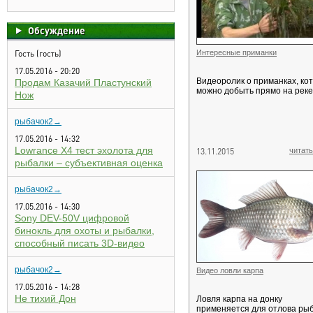
Обсуждение
Гость (гость)
Интересные приманки
17.05.2016 - 20:20
Видеоролик о приманках, ко
Продам Казачий Пластунский
можно добыть прямо на реке
Нож
рыбачок2→
17.05.2016 - 14:32
Lowrance X4 тест эхолота для
13.11.2015
читать
рыбалки – субъективная оценка
рыбачок2→
17.05.2016 - 14:30
Sony DEV-50V цифровой
бинокль для охоты и рыбалки,
способный писать 3D-видео
рыбачок2→
Видео ловли карпа
17.05.2016 - 14:28
Не тихий Дон
Ловля карпа на донку
применяется для отлова ры