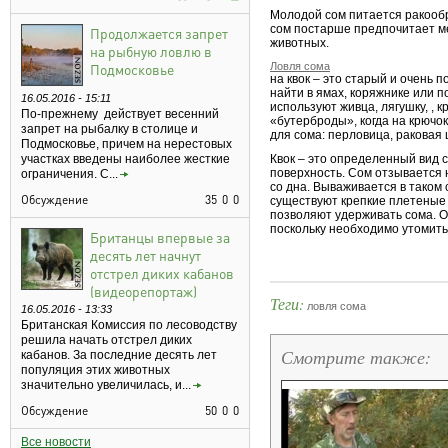
Молодой сом питается ракооб
сом постарше предпочитает м
Продолжается запрет
животных.
на рыбную ловлю в
Подмосковье
Ловля сома
на квок – это старый и очень
найти в ямах, коряжнике или п
16.05.2016 - 15:11
используют живца, лягушку, , 
По-прежнему действует весенний
«бутерброды», когда на крючо
запрет на рыбалку в столице и
для сома: перловица, раковая
Подмосковье, причем на нерестовых
участках введены наиболее жесткие
Квок – это определенный вид 
поверхность. Сом отзывается н
ограничения. С...
со дна. Вываживается в таком
Обсуждение
35
0
0
существуют крепкие плетеные 
позволяют удерживать сома. О
поскольку необходимо утомить 
Британцы впервые за
десять лет начнут
отстрел диких кабанов
(видеорепортаж)
Теги:
ловля сома
16.05.2016 - 13:33
Британская Комиссия по лесоводству
решила начать отстрел диких
Смотрите также:
кабанов. За последние десять лет
популяция этих животных
значительно увеличилась, и...
Обсуждение
50
0
0
Все новости