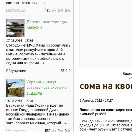
сих пор. Некоторые...
Обсуждение
180
0
0
Деревянные торпеды
Хакасии
17.05.2016 - 15:36
Сотрудники МЧС Хакасии обратились
к жителям республики с просьбой
быть абсолютно внимательными и
осторожными при рыбной ловле с
лодки или во время...
Обсуждение
22
0
0
Видео
к
Украинцы могут
сома на кво
остаться без охоты на
три года
6 Апрель, 2012 - 17:27
16.05.2016 - 15:46
Верховная Рада Украины идёт по
стопам Государственной Думы
Ловля сома на квок видео по
сильной рыбой.
Российской Федерации. Не так давно
там был зарегистрирован
Сом - донный ночной хищник, д
законопроект № 2004а, который...
доходит до 360 кг. Окрас сома 
сом имеет бурый цвет с оттенк
Обсуждение
552
0
0