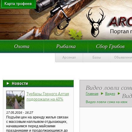
Охота
Рыбалка
Сбор Грибов
Арсенал
Базы
Объявлени
Новости
Видео ловли сом
Турбазы Горного Алтая
Вид
Главная
Видео
подорожали на 40%
Видео ловли сома на квок
17.05.2016 - 16:27
Подъём цен на аренду жилья связан
с массовым наплывом отдыхающих,
начавшимся перед майскими
праздниками и продолжающимся до