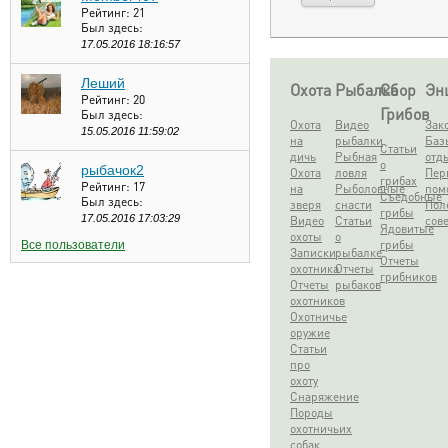
Рейтинг:
21
Был здесь:
17.05.2016 18:16:57
Леший
Охота
Рыбалка
Сбор
Эн
Рейтинг:
20
Грибов
Был здесь:
Охота
Видео
Зак
15.05.2016 11:59:02
на
рыбалки
Баз
Статьи
дичь
Рыбная
отд
о
рыбачок2
Охота
ловля
Пер
грибах
Рейтинг:
17
на
Рыболовные
пом
Съедобные
Был здесь:
зверя
снасти
Пол
грибы
17.05.2016 17:03:29
Видео
Статьи
сов
Ядовитые
охоты
о
грибы
Все пользователи
Записки
рыбалке
Отчеты
охотника
Отчеты
грибников
Отчеты
рыбаков
охотников
Охотничье
оружие
Статьи
про
охоту
Снаряжение
Породы
охотничьих
собак