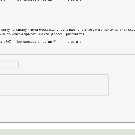
 сотку по каналу имени москвы... Тут речь идет о том что у него максимальная скор
ь не по кочкам прыгать, на спецтрассе - разгонится.
ать
162
Проголосовать против
-71
ответить