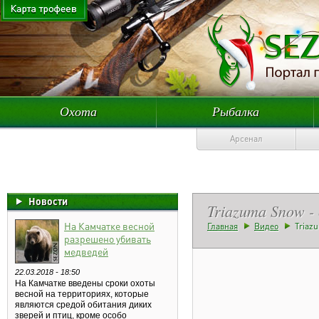
Охота
Рыбалка
Арсенал
Новости
Triazuma Snow -
На Камчатке весной
Главная
Видео
Triaz
разрешено убивать
медведей
22.03.2018 - 18:50
На Камчатке введены сроки охоты
весной на территориях, которые
являются средой обитания диких
зверей и птиц, кроме особо