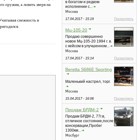
в богатом и редком
го оружия, а ловить зверя на
исполнении с...
Москва
17.04.2017 - 15:19
Посмотреть
 Учитывая снежность и
ригодился.
Мц-105-20
Продаю совершенно
новое Мц-105-20 1994 г. в.
c кейсом в улучшенном...
Москва
17.04.2017 - 15:14
Посмотреть
Beretta S686E Sporting
Маленький настрел, торг.
Москва
15.04.2017 - 16:06
Посмотреть
Продам БРДМ-2
Продам БРДМ-2, 77г.в,
отличное состояние,после
консервации,Пробег
1300км...
Мосбург