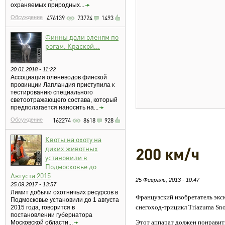
охраняемых природных...
Обсуждение
476139
73724
1493
Финны дали оленям по
рогам. Краской...
20.01.2018 - 11:22
Ассоциация оленеводов финской
провинции Лапландия приступила к
тестированию специального
светоотражающего состава, который
предполагается наносить на...
Обсуждение
162274
8618
928
Квоты на охоту на
диких животных
200 км/ч
установили в
Подмосковье до
Августа 2015
25 Февраль, 2013 - 10:47
25.09.2017 - 13:57
Лимит добычи охотничьих ресурсов в
Французский изобретатель экс
Подмосковье установили до 1 августа
снегоход-трицикл Triazuma Sn
2015 года, говорится в
постановлении губернатора
Этот аппарат должен понравить
Московской области...