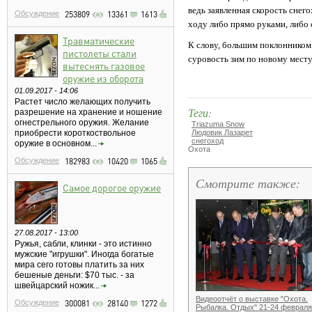
ведь заявленная скорость снег
Обсуждение
253809
13361
1613
ходу либо прямо руками, либо с
Травматические
К слову, большим поклонником
пистолеты стали
суровость зим по новому месту
вытеснять газовое
оружие из оборота
01.09.2017 - 14:06
Растет число желающих получить
Теги:
разрешение на хранение и ношение
огнестрельного оружия. Желание
Triazuma Snow
приобрести короткоствольное
Людовик Лазарет
снегоход
оружие в основном...
Охота
Обсуждение
182983
10420
1065
Смотрите также:
Самое дорогое оружие
27.08.2017 - 13:00
Ружья, сабли, клинки - это истинно
мужские "игрушки". Иногда богатые
мира сего готовы платить за них
бешеные деньги: $70 тыс. - за
швейцарский ножик...
Видеоотчёт о выставке "Охота.
Обсуждение
300081
28140
1272
Рыбалка. Отдых" 21-24 февраля