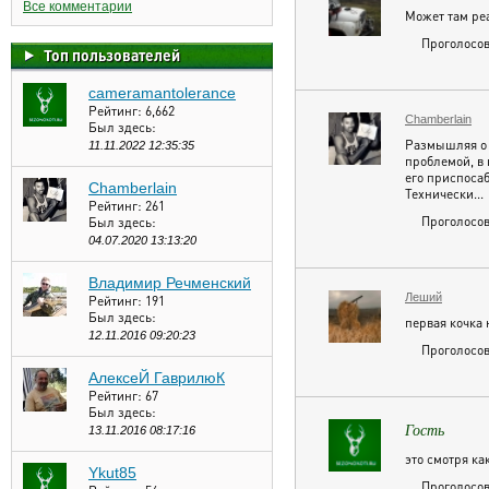
Все комментарии
Может там реа
Проголосов
Топ пользователей
cameramantolerance
Рейтинг:
6,662
Chamberlain
Был здесь:
Размышляя о 
11.11.2022 12:35:35
проблемой, в 
его приспосаб
Chamberlain
Технически...
Рейтинг:
261
Проголосов
Был здесь:
04.07.2020 13:13:20
Владимир Речменский
Леший
Рейтинг:
191
Был здесь:
первая кочка 
12.11.2016 09:20:23
Проголосов
АлексеЙ ГаврилюК
Рейтинг:
67
Был здесь:
Гость
13.11.2016 08:17:16
это смотря как
Ykut85
Проголосов