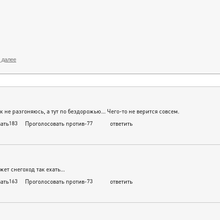
 далее
ак не разгоняюсь, а тут по бездорожью... Чего-то не верится совсем.
ать
183
Проголосовать против
-77
ответить
ет снегоход так ехать...
ать
163
Проголосовать против
-73
ответить