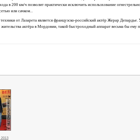
охода в 200 км/ч позволит практически исключить использхование огнестрельно
етью или сачком...
 техники от Лазарета является французско-российский актёр Жерар Депардье.
 жительства актёра в Мордовии, такой быстроходный аппарат весьма бы ему п
 2013