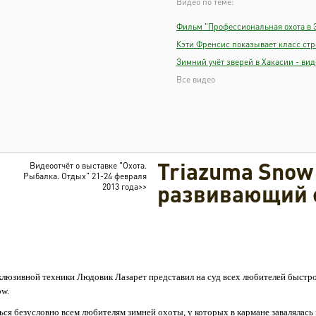
Видео по теме:
Фильм "Профессиональная охота в 
Кэти Френсис показывает класс стр
Зимний учёт зверей в Хакасии - вид
Все видео
Triazuma Snow 
Видеоотчёт о выставке "Охота.
Рыбалка. Отдых" 21-24 февраля
развивающий 
2013 года>>
клюзивной техники Людовик Лазарет представил на суд всех любителей быстр
ow.
ся безусловно всем любителям зимней охоты, у которых в кармане завалялась 