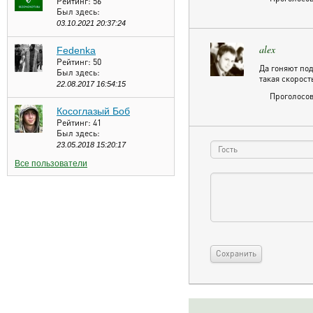
Рейтинг:
56
Был здесь:
03.10.2021 20:37:24
alex
Fedenka
Рейтинг:
50
Да гоняют под
Был здесь:
такая скорост
22.08.2017 16:54:15
Проголосов
Косоглазый Боб
Рейтинг:
41
Был здесь:
23.05.2018 15:20:17
Все пользователи