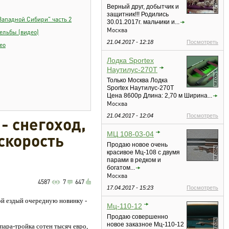
Верный друг, добытчик и
защитник!!! Родились
Западной Сибири" часть 2
30.01.2017г. мальчики и...
Москва
ельбы (видео)
21.04.2017 - 12:18
Посмотреть
ео
Лодка Sportex
Наутилус-270Т
Только Москва Лодка
Sportex Наутилус-270Т
Цена 8600р Длина: 2,70 м Ширина...
Москва
21.04.2017 - 12:04
Посмотреть
- снегоход,
скорость
МЦ 108-03-04
Продаю новое очень
красивое Мц-108 с двумя
парами в редком и
богатом...
Москва
4587
7
647
17.04.2017 - 15:23
Посмотреть
ой ездый очередную новинку -
Мц-110-12
Продаю совершенно
новое заказное Мц-110-12
пара-тройка сотен тысяч евро,