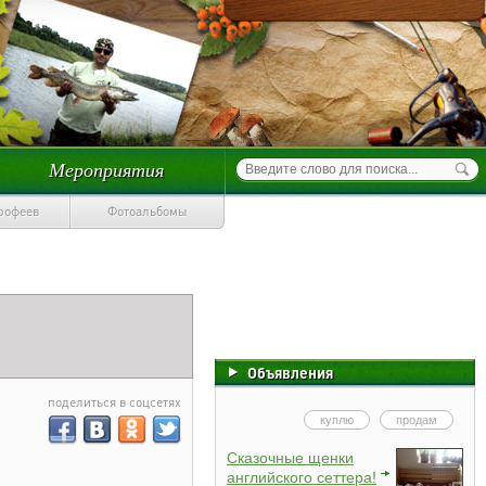
Мероприятия
трофеев
Фотоальбомы
Объявления
поделиться в соцсетях
куплю
продам
Сказочные щенки
английского сеттера!