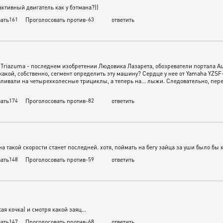
ктивный двигатель как у бэтмана?))
ать
161
Проголосовать против
-63
ответить
Triazuma - последнем изобретении Людовика Лазарета, обозреватели портала Aut
какой, собственно, сегмент определить эту машину? Сердце у нее от Yamaha YZSF
ливали на четырехколесные трициклы, а теперь на... лыжи. Следовательно, пере
ать
174
Проголосовать против
-82
ответить
на такой скорости станет последней. хотя, поймать на бегу зайца за уши было бы к
ать
148
Проголосовать против
-59
ответить
ая кочка) и смотря какой заяц...
ать
147
Проголосовать против
-68
ответить