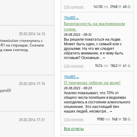
16130
2968
60
Обсуждение
Ykut85→
Безопасность на маломерном
судне.
25.02.2016 16:13
26.08.2021 - 09:31
Вы решили покататься на лодке.
oevolution столкнулись с
Может быть один, с семьей или с
-R1 на стероидах. Сначала
друзьями. На что же следует
д нами снегоход.
обратить внимание, и к чему быть
готовым? Основные...
9474
1843
61
Обсуждение
Ykut85→
О причинах гибели на воде!
25.02.2016 17:15
26.08.2021 - 09:23
руто)))
Анализ показывает, что 70% от
общего числа погибших в водоемах
находились в состоянии алкогольного
опьянения. Это настоящий бич
наших людей, несмотря...
9980
948
50
25.02.2016 17:21
Обсуждение
Все отчеты