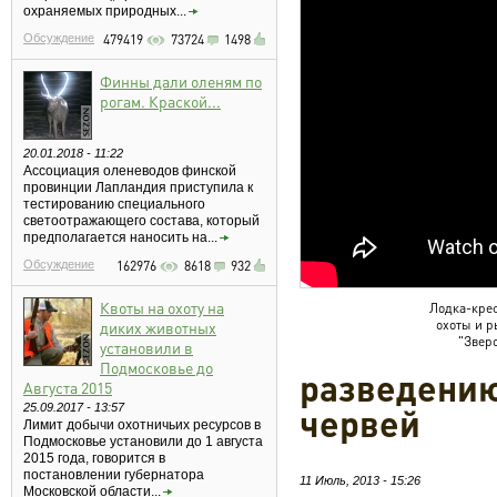
охраняемых природных...
Обсуждение
479419
73724
1498
Финны дали оленям по
рогам. Краской...
20.01.2018 - 11:22
Ассоциация оленеводов финской
провинции Лапландия приступила к
тестированию специального
светоотражающего состава, который
предполагается наносить на...
Обсуждение
162976
8618
932
Квоты на охоту на
Лодка-кре
охоты и 
диких животных
"Звер
установили в
Подмосковье до
разведени
Августа 2015
25.09.2017 - 13:57
червей
Лимит добычи охотничьих ресурсов в
Подмосковье установили до 1 августа
2015 года, говорится в
постановлении губернатора
11 Июль, 2013 - 15:26
Московской области...