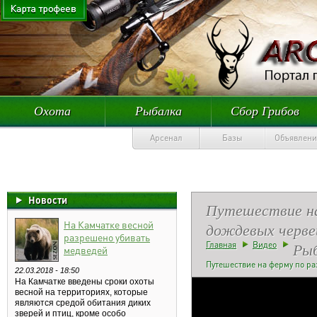
Охота
Рыбалка
Сбор Грибов
Арсенал
Базы
Объявлени
Новости
Путешествие на
На Камчатке весной
дождевых черве
разрешено убивать
Ры
Главная
Видео
медведей
Путешествие на ферму по р
22.03.2018 - 18:50
На Камчатке введены сроки охоты
весной на территориях, которые
являются средой обитания диких
зверей и птиц, кроме особо