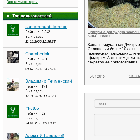
Все комментарии
Топ пользователей
cameramantolerance
Рейтинг:
6,662
Прикормка для фидера "салапи
каша" - видео
Был здесь:
11.11.2022 12:35:35
Каша, придуманная Дмитри
Салапиным более 10 лет наз
Chamberlain
прекрасная прикормка для л
фидером. Автор сам делитс
Рейтинг:
261
секретом её приготовления.
Был здесь:
04.07.2020 13:13:20
15.04.2016
читать
Владимир Речменский
Рейтинг:
191
Был здесь:
12.11.2016 09:20:23
Ykut85
Рейтинг:
82
Был здесь:
24.01.2023 23:19:11
АлексеЙ ГаврилюК