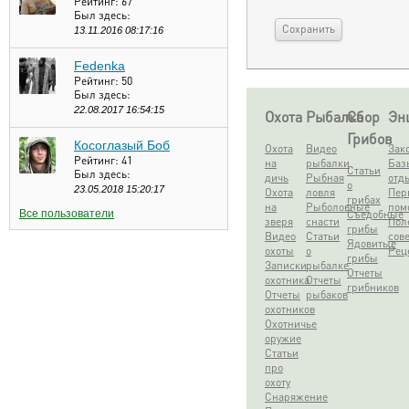
Рейтинг:
67
Был здесь:
13.11.2016 08:17:16
Fedenka
Рейтинг:
50
Был здесь:
22.08.2017 16:54:15
Охота
Рыбалка
Сбор
Эн
Грибов
Косоглазый Боб
Охота
Видео
Зак
Рейтинг:
41
на
рыбалки
Баз
Статьи
Был здесь:
дичь
Рыбная
отд
о
23.05.2018 15:20:17
Охота
ловля
Пер
грибах
на
Рыболовные
пом
Все пользователи
Съедобные
зверя
снасти
Пол
грибы
Видео
Статьи
сов
Ядовитые
охоты
о
Рец
грибы
Записки
рыбалке
Отчеты
охотника
Отчеты
грибников
Отчеты
рыбаков
охотников
Охотничье
оружие
Статьи
про
охоту
Снаряжение