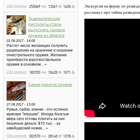
Экскурсия на ферму по развед
Обсуждение
255069
13361
1620
расскажут про тайны разведени
Травматические
пистолеты стали
вытеснять газовое
оружие из оборота
01.09.2017 - 14:06
Растет число желающих получить
разрешение на хранение и ношение
огнестрельного оружия. Желание
приобрести короткоствольное
оружие в основном...
Обсуждение
183703
10420
1071
Самое дорогое оружие
27.08.2017 - 13:00
Ружья, сабли, клинки - это истинно
мужские "игрушки". Иногда богатые
мира сего готовы платить за них
бешеные деньги: $70 тыс. - за
швейцарский ножик...
Обсуждение
302570
28140
1278