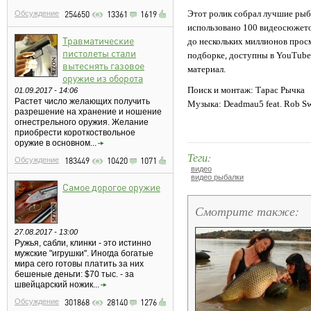
Этот ролик собрал лучшие рыб
Обсуждение
254650
13361
1619
использовано 100 видеосюжето
Травматические
до нескольких миллионов прос
пистолеты стали
подборке, доступны в YouTube
вытеснять газовое
материал.
оружие из оборота
Поиск и монтаж: Тарас Рычка
01.09.2017 - 14:06
Растет число желающих получить
Музыка: Deadmau5 feat. Rob Swir
разрешение на хранение и ношение
огнестрельного оружия. Желание
приобрести короткоствольное
оружие в основном...
Теги:
Обсуждение
183449
10420
1071
видео
видео рыбалки
Самое дорогое оружие
Смотрите также:
27.08.2017 - 13:00
Ружья, сабли, клинки - это истинно
мужские "игрушки". Иногда богатые
мира сего готовы платить за них
бешеные деньги: $70 тыс. - за
швейцарский ножик...
Обсуждение
301868
28140
1276