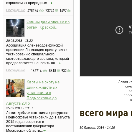
охраняемых природных...
Обсуждение
478174
73724
1497
Финны дали оленям по
рогам. Краской...
20.01.2018 - 11:22
Ассоциация оленеводов финской
провинции Лапландия приступила к
тестированию специального
светоотражающего состава, который
предполагается наносить на...
Обсуждение
162714
8618
932
Квоты на охоту на
Ловля к
сом
диких животных
р
установили в
спос
Подмосковье до
Августа 2015
25.09.2017 - 13:57
всего мира 
Лимит добычи охотничьих ресурсов в
Подмосковье установили до 1 августа
2015 года, говорится в
постановлении губернатора
30 Январь, 2014 - 14:29
Московской области...