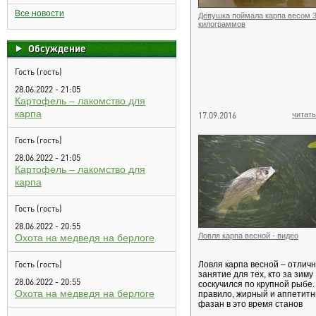
Все новости
Девушка поймала карпа весом 
килограммов
Обсуждение
Гость (гость)
28.06.2022 - 21:05
Картофель – лакомство для
карпа
17.09.2016
читать
Гость (гость)
28.06.2022 - 21:05
Картофель – лакомство для
карпа
Гость (гость)
28.06.2022 - 20:55
Ловля карпа весной - видео
Охота на медведя на берлоге
Гость (гость)
Ловля карпа весной – отлич
занятие для тех, кто за зиму
28.06.2022 - 20:55
соскучился по крупной рыбе.
Охота на медведя на берлоге
правило, жирный и аппетит
фазан в это время станов