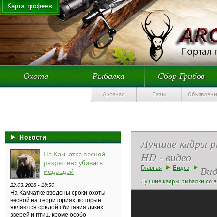
Охота
Рыбалка
Сбор Грибов
Арсенал
Базы
Объявлени
Новости
Лучшие кадры ры
На Камчатке весной
HD - видео
разрешено убивать
Вид
Главная
Видео
медведей
Лучшие кадры рыбалки со вс
22.03.2018 - 18:50
На Камчатке введены сроки охоты
весной на территориях, которые
являются средой обитания диких
зверей и птиц, кроме особо