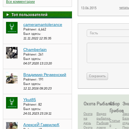
Все комментарии
13.06.2015
читать
Топ пользователей
cameramantolerance
Рейтинг:
6,662
Был здесь:
11.11.2022 12:35:35
Chamberlain
Рейтинг:
261
Был здесь:
04.07.2020 13:13:20
Владимир Речменский
Рейтинг:
191
Был здесь:
12.11.2016 09:20:23
Ykut85
Охота
Рыбалка
Сбор
Эн
Рейтинг:
82
Был здесь:
Грибов
Охота
Видео
Зак
24.01.2023 23:19:11
на
рыбалки
Баз
Статьи
дичь
Рыбная
отд
АлексеЙ ГаврилюК
о
Охота
ловля
Пер