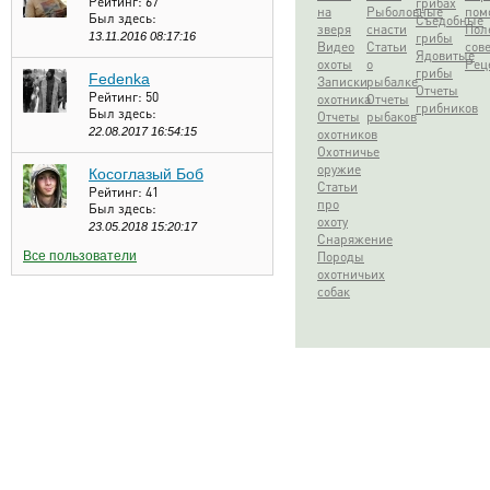
Рейтинг:
67
грибах
на
Рыболовные
пом
Был здесь:
Съедобные
зверя
снасти
Пол
13.11.2016 08:17:16
грибы
Видео
Статьи
сов
Ядовитые
охоты
о
Рец
грибы
Fedenka
Записки
рыбалке
Отчеты
Рейтинг:
50
охотника
Отчеты
грибников
Был здесь:
Отчеты
рыбаков
22.08.2017 16:54:15
охотников
Охотничье
оружие
Косоглазый Боб
Статьи
Рейтинг:
41
про
Был здесь:
охоту
23.05.2018 15:20:17
Снаряжение
Все пользователи
Породы
охотничьих
собак