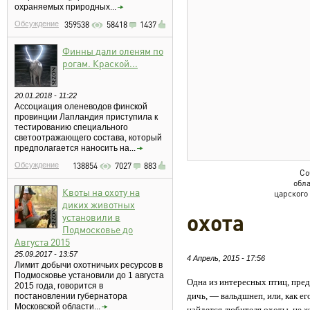
охраняемых природных...
Обсуждение
359538
58418
1437
Финны дали оленям по
рогам. Краской...
20.01.2018 - 11:22
Ассоциация оленеводов финской
провинции Лапландия приступила к
тестированию специального
светоотражающего состава, который
предполагается наносить на...
Обсуждение
138854
7027
883
Со
обл
Квоты на охоту на
царского
диких животных
охота
установили в
Подмосковье до
Августа 2015
25.09.2017 - 13:57
4 Апрель, 2015 - 17:56
Лимит добычи охотничьих ресурсов в
Подмосковье установили до 1 августа
Одна из интересных птиц, пре
2015 года, говорится в
дичь, — вальдшнеп, или, как ег
постановлении губернатора
Московской области...
найдется любителя охоты, не 