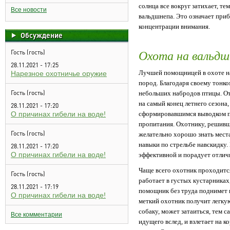
солнца все вокруг затихает, 
Все новости
вальдшнепа. Это означает приб
концентрации внимания.
Обсуждение
Охота на вальдш
Гость (гость)
28.11.2021 - 17:25
Лучшей помощницей в охоте на 
Нарезное охотничье оружие
пород. Благодаря своему тонко
Гость (гость)
небольших набродов птицы. От
на самый конец летнего сезона,
28.11.2021 - 17:20
О причинах гибели на воде!
сформировавшимся выводком пе
пропитания. Охотнику, решивш
Гость (гость)
желательно хорошо знать мест
навыки по стрельбе навскидку.
28.11.2021 - 17:20
О причинах гибели на воде!
эффективной и порадует отлич
Чаще всего охотник проходится
Гость (гость)
работает в густых кустарниках
28.11.2021 - 17:19
помощник без труда поднимет 
О причинах гибели на воде!
меткий охотник получит легку
собаку, может затаиться, тем с
Все комментарии
идущего вслед, и взлетает на 