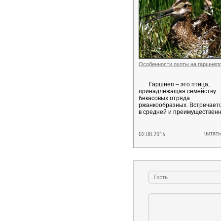
Особенности охоты на гаршнеп
Гаршнеп – это птица,
принадлежащая семейству
бекасовых отряда
ржанкообразных. Встречает
в средней и преимущественн
02.08.2016
читать