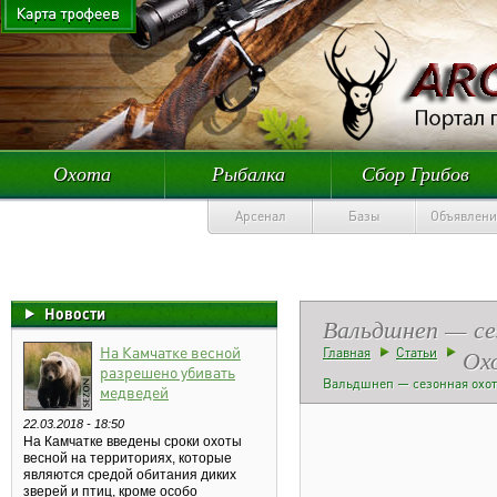
Охота
Рыбалка
Сбор Грибов
Арсенал
Базы
Объявлени
Новости
Вальдшнеп — се
На Камчатке весной
Ох
Главная
Статьи
разрешено убивать
Вальдшнеп — сезонная охот
медведей
22.03.2018 - 18:50
На Камчатке введены сроки охоты
весной на территориях, которые
являются средой обитания диких
зверей и птиц, кроме особо