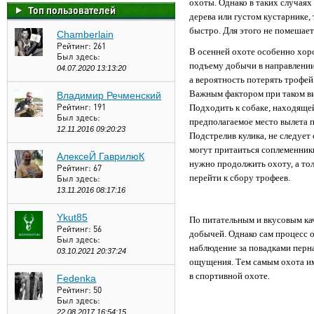
охоты. Однако в таких случаях
Топ пользователей
дерева или густом кустарнике,
быстро. Для этого не помешает
Chamberlain
Рейтинг:
261
В осенней охоте особенно хоро
Был здесь:
подъему добычи в направлении
04.07.2020 13:13:20
а вероятность потерять трофей
Важным фактором при таком ви
Владимир Речменский
Рейтинг:
191
Подходить к собаке, находящей
Был здесь:
предполагаемое место вылета 
12.11.2016 09:20:23
Подстрелив кулика, не следует 
могут притаиться соплеменники
АлексеЙ ГаврилюК
нужно продолжить охоту, а тол
Рейтинг:
67
перейти к сбору трофеев.
Был здесь:
13.11.2016 08:17:16
Ykut85
По питательным и вкусовым ка
Рейтинг:
56
добычей. Однако сам процесс 
Был здесь:
наблюдение за повадками пер
03.10.2021 20:37:24
ощущения. Тем самым охота им
в спортивной охоте.
Fedenka
Рейтинг:
50
Был здесь:
22.08.2017 16:54:15