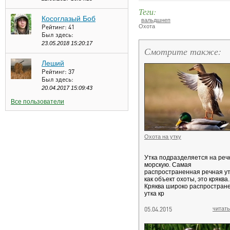
Теги:
Косоглазый Боб
вальдшнеп
Рейтинг:
41
Охота
Был здесь:
23.05.2018 15:20:17
Смотрите также:
Леший
Рейтинг:
37
Был здесь:
20.04.2017 15:09:43
Все пользователи
Охота на утку
Утка подразделяется на реч
морскую. Самая
распространенная речная ут
как объект охоты, это кряква.
Кряква широко распростране
утка кр
05.04.2015
читать