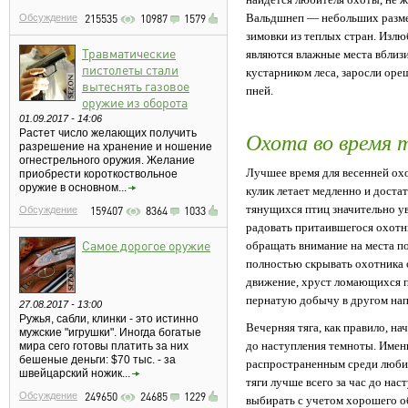
Вальдшнеп — небольших разме
Обсуждение
215535
10987
1579
зимовки из теплых стран. Изл
Травматические
являются влажные места вблизи
пистолеты стали
кустарником леса, заросли оре
вытеснять газовое
пней.
оружие из оборота
01.09.2017 - 14:06
Растет число желающих получить
Охота во время 
разрешение на хранение и ношение
огнестрельного оружия. Желание
Лучшее время для весенней охо
приобрести короткоствольное
оружие в основном...
кулик летает медленно и доста
тянущихся птиц значительно ув
Обсуждение
159407
8364
1033
радовать притаившегося охотни
Самое дорогое оружие
обращать внимание на места п
полностью скрывать охотника
движение, хруст ломающихся п
пернатую добычу в другом нап
27.08.2017 - 13:00
Ружья, сабли, клинки - это истинно
Вечерняя тяга, как правило, на
мужские "игрушки". Иногда богатые
до наступления темноты. Именн
мира сего готовы платить за них
бешеные деньги: $70 тыс. - за
распространенным среди любит
швейцарский ножик...
тяги лучше всего за час до нас
Обсуждение
249650
24685
1229
выбирать с учетом хорошего о