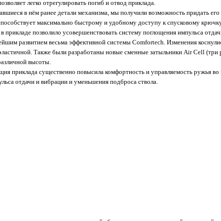
озволяет легко отрегулировать погиб и отвод приклада.
жавшиеся в нём ранее детали механизма, мы получили возможность придать ег
 способствует максимально быстрому и удобному доступу к спусковому крюч
 в прикладе позволило усовершенствовать систему поглощения импульса отдачи
ьнейшим развитием весьма эффективной системы Comfortech. Изменения коснули
 эластичной. Также были разработаны новые сменные затыльники Air Cell (три
различной высоты.
кция приклада существенно повысила комфортность и управляемость ружья во 
льса отдачи и вибрации и уменьшения подброса ствола.