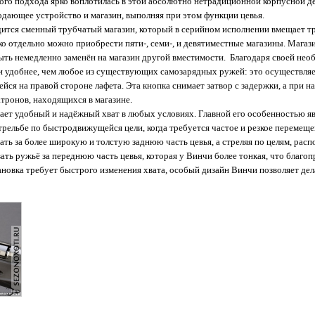
ого подхода ярко воплотилась в этой абсолютно нетрадиционной корпусной дет
одающее устройство и магазин, выполняя при этом функции цевья.
ится сменный трубчатый магазин, который в серийном исполнении вмещает три
ако отдельно можно приобрести пяти-, семи-, и девятиместные магазины. Магаз
ыть немедленно заменён на магазин другой вместимости. Благодаря своей не
и удобнее, чем любое из существующих самозарядных ружей: это осуществля
йся на правой стороне лафета. Эта кнопка снимает затвор с задержки, а при н
ронов, находящихся в магазине.
ает удобный и надёжный хват в любых условиях. Главной его особенностью я
стрельбе по быстродвижущейся цели, когда требуется частое и резкое перемещ
ать за более широкую и толстую заднюю часть цевья, а стреляя по целям, рас
ть ружьё за переднюю часть цевья, которая у Винчи более тонкая, что благоп
ановка требует быстрого изменения хвата, особый дизайн Винчи позволяет дел