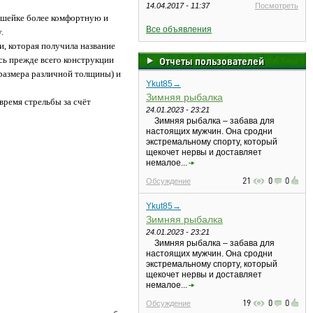
14.04.2017 - 11:37
Посмотреть
о шейке более комфортную и
Все объявления
ку.
, которая получила название
сь прежде всего конструкции
Отчеты пользователей
 размера различной толщины) и
Ykut85→
Зимняя рыбалка
время стрельбы за счёт
24.01.2023 - 23:21
Зимняя рыбалка – забава для
настоящих мужчин. Она сродни
экстремальному спорту, который
щекочет нервы и доставляет
немалое...
21
0
0
Обсуждение
Ykut85→
Зимняя рыбалка
24.01.2023 - 23:21
Зимняя рыбалка – забава для
настоящих мужчин. Она сродни
экстремальному спорту, который
щекочет нервы и доставляет
немалое...
19
0
0
Обсуждение