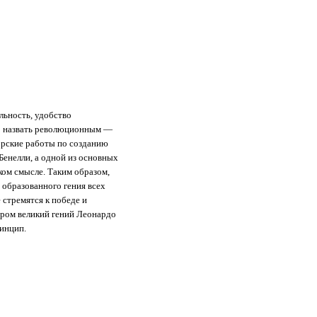
льность, удобство
ло назвать революционным —
орские работы по созданию
енелли, а одной из основных
ком смысле. Таким образом,
 образованного гения всех
 стремятся к победе и
даром великий гений Леонардо
ринцип.