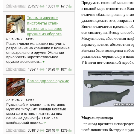
Придумать сложный механизм д
Обсуждение
254577
13361
1619
в полной мере относится к Ви
отлично сбалансированную моду
Травматические
удалось сделать это, опираяс
пистолеты стали
Винчи отличается идеально сб
вытеснять газовое
оси симметрии. Этому способс
оружие из оборота
Модульность, абсолютная надё
01.09.2017 - 14:06
Растет число желающих получить
характеристики, абсолютная э
разрешение на хранение и ношение
Бенелли были возведены в абсо
огнестрельного оружия. Желание
реальность, черпая силу в на
приобрести короткоствольное
оружие в основном...
У Винчи нет ствольной коробки
Обсуждение
183414
10420
1071
Самое дорогое оружие
27.08.2017 - 13:00
Ружья, сабли, клинки - это истинно
мужские "игрушки". Иногда богатые
мира сего готовы платить за них
Модуль приклада
бешеные деньги: $70 тыс. - за
швейцарский ножик...
: приклад крепится непосредс
необыкновенно быструю и удоб
Обсуждение
301813
28140
1276