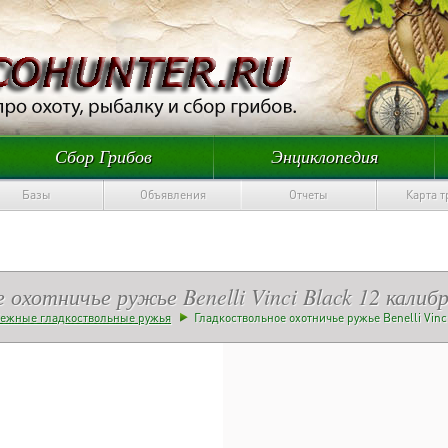
Сбор Грибов
Энциклопедия
Базы
Объявления
Отчеты
Карта 
 охотничье ружье Benelli Vinci Black 12 калиб
бежные гладкоствольные ружья
Гладкоствольное охотничье ружье Benelli Vinc