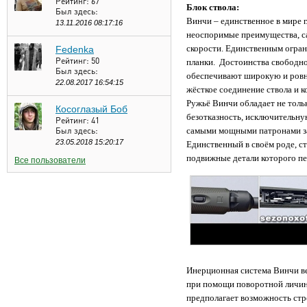
Рейтинг:
67
Блок ствола:
Был здесь:
Винчи – единственное в мире 
13.11.2016 08:17:16
неоспоримые преимущества, са
скорости. Единственным огран
Fedenka
Рейтинг:
50
планки. Достоинства свободно
Был здесь:
обеспечивают широкую и ровну
22.08.2017 16:54:15
жёсткое соединение ствола и к
Ружьё Винчи обладает не толь
Косоглазый Боб
безотказность, исключительну
Рейтинг:
41
Был здесь:
самыми мощными патронами за
23.05.2018 15:20:17
Единственный в своём роде, ст
подвижные детали которого пе
Все пользователи
Инерционная система Винчи ве
при помощи поворотной личинк
предполагает возможность стр