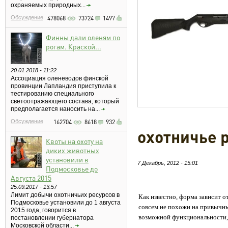
охраняемых природных...
Обсуждение
478068
73724
1497
Финны дали оленям по
рогам. Краской...
20.01.2018 - 11:22
Ассоциация оленеводов финской
провинции Лапландия приступила к
тестированию специального
светоотражающего состава, который
предполагается наносить на...
Обсуждение
162704
8618
932
охотничье р
Квоты на охоту на
диких животных
установили в
7 Декабрь, 2012 - 15:01
Подмосковье до
Августа 2015
25.09.2017 - 13:57
Лимит добычи охотничьих ресурсов в
Как известно, форма зависит 
Подмосковье установили до 1 августа
совсем не похожи на привычны
2015 года, говорится в
возможной функциональности,
постановлении губернатора
Московской области...