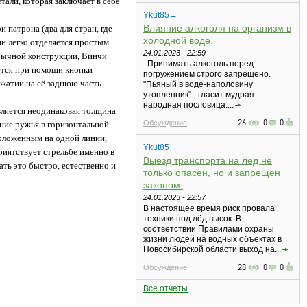
али, которая заключает в себе
Ykut85→
Влияние алкоголя на организм в
 патрона (два для стран, где
холодной воде.
ин легко отделяется простым
24.01.2023 - 22:59
обычной конструкции, Винчи
Принимать алкоголь перед
ется при помощи кнопки
погружением строго запрещено.
ажатии на её заднюю часть
"Пьяный в воде-наполовину
утопленник" - гласит мудрая
народная пословица....
вляется неодинаковая толщина
26
0
0
Обсуждение
ение ружья в горизонтальной
положенным на одной линии,
Ykut85→
риятствует стрельбе именно в
Выезд транспорта на лед не
ать это быстро, естественно и
только опасен, но и запрещен
законом.
24.01.2023 - 22:57
В настоящее время риск провала
техники под лёд высок. В
соответствии Правилами охраны
жизни людей на водных объектах в
Новосибирской области выход на...
28
0
0
Обсуждение
Все отчеты