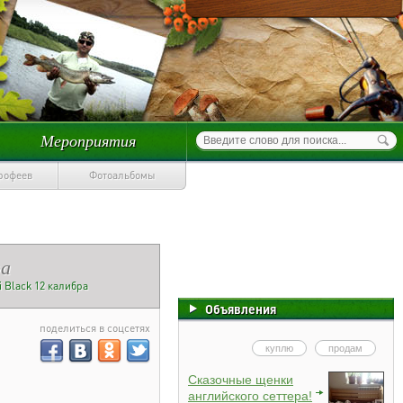
Мероприятия
трофеев
Фотоальбомы
ра
i Black 12 калибра
Объявления
поделиться в соцсетях
куплю
продам
Сказочные щенки
английского сеттера!