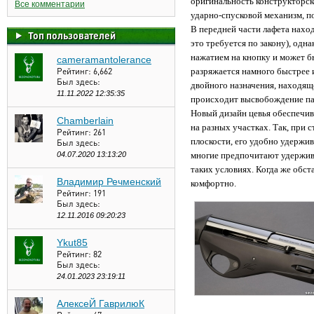
оригинальность конструкторск
Все комментарии
ударно-спусковой механизм, п
В передней части лафета наход
Топ пользователей
это требуется по закону), одн
нажатием на кнопку и может б
cameramantolerance
Рейтинг:
6,662
разряжается намного быстрее 
Был здесь:
двойного назначения, находяще
11.11.2022 12:35:35
происходит высвобождение пат
Новый дизайн цевья обеспечив
Chamberlain
на разных участках. Так, при 
Рейтинг:
261
плоскости, его удобно удержив
Был здесь:
04.07.2020 13:13:20
многие предпочитают удержива
таких условиях. Когда же обст
Владимир Речменский
комфортно.
Рейтинг:
191
Был здесь:
12.11.2016 09:20:23
Ykut85
Рейтинг:
82
Был здесь:
24.01.2023 23:19:11
АлексеЙ ГаврилюК