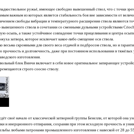
гладкоствольное ружьё, имеющее свободно вывешенный ствол, что с точки зре
мым важным из которых является стабильность боя вне зависимости от величи
ичением свободы вибрации и температурного расширения ствола являются то
 вывешенного ствола в сочетании со сменными дульными устройствами Crioc
ю осыпь, а также устойчивое совпадение точки прицеливания и центра осыпи
ожуха затвора, которое исключает какое-либо смещение оси ствола.
ко весьма скромными для своего веса отдачей и подбросом ствола, но и гаран
ю прочность и долговечность, даже при постоянном использовании в тяжёлых 
водского изготовления.
вольный блок Винчи включает в себя новое оригинальное запирающее устройств
ремещаются строго соосно стволу.
дёт своё начало от классической затворной группы Бенелли, от которой она у
и и инерционного отпирания, сохраняя при этом исходную прочность и унив
ельбы любыми патронами промышленного изготовления с навеской от 28 до 55