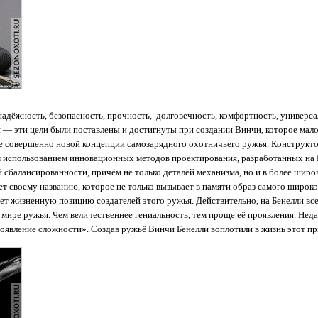
надёжность, безопасность, прочность, долговечность, комфортность, универса
 — эти цели были поставлены и достигнуты при создании Винчи, которое ма
е совершенно новой концепции самозарядного охотничьего ружья. Конструкт
использованием инновационных методов проектирования, разработанных на Б
 сбалансированности, причём не только деталей механизма, но и в более широ
т своему названию, которое не только вызывает в памяти образ самого широко
ет жизненную позицию создателей этого ружья. Действительно, на Бенелли все
в мире ружья. Чем величественнее гениальность, тем проще её проявления. Не
роявление сложности». Создав ружьё Винчи Бенелли воплотили в жизнь этот п