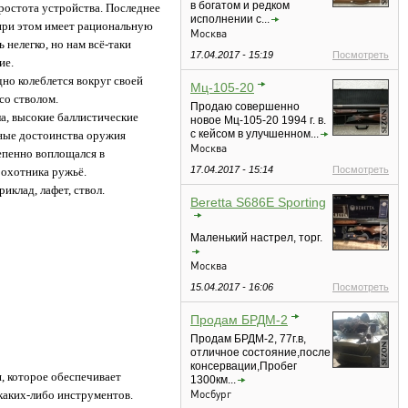
в богатом и редком
ростота устройства. Последнее
исполнении с...
при этом имеет рациональную
Москва
нелегко, но нам всё-таки
17.04.2017 - 15:19
Посмотреть
ие.
но колеблется вокруг своей
Мц-105-20
со стволом.
Продаю совершенно
а, высокие баллистические
новое Мц-105-20 1994 г. в.
c кейсом в улучшенном...
нные достоинства оружия
Москва
епенно воплощался в
17.04.2017 - 15:14
Посмотреть
 охотника ружьё.
клад, лафет, ствол.
Beretta S686E Sporting
Маленький настрел, торг.
Москва
15.04.2017 - 16:06
Посмотреть
Продам БРДМ-2
Продам БРДМ-2, 77г.в,
отличное состояние,после
консервации,Пробег
, которое обеспечивает
1300км...
Мосбург
каких-либо инструментов.