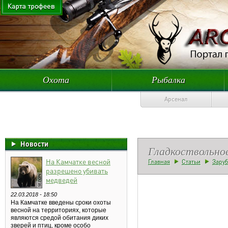
Охота
Рыбалка
Арсенал
Новости
Гладкоствольное
На Камчатке весной
Главная
Статьи
Зару
разрешено убивать
медведей
22.03.2018 - 18:50
На Камчатке введены сроки охоты
весной на территориях, которые
являются средой обитания диких
зверей и птиц, кроме особо