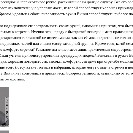
 всеядное и неприхотливое ружьё, рассчитанное на долгую службу. Все его с
вает исключительную управляемость, которой способствует хорошая приклад
разом, идеальная сбалансированность ружья Винчи способствует наиболее п
о подчёркивала скорострельность своих ружей, напоминая при этом, что быс
льных выстрелов. Именно это, наряду с быстротой вскидки, имеет практическо
ерезаряжания так таковой не имеет смысла, так как её можно достичь не только
 подвижных частей или снизив массу затворной группы. Кроме того, какой смы
о комфорте стрелка? Реальное значение имеет лишь практическая скорострельн
 были учтены при конструировании предыдущих моделей Бенелли, а в ружье В
водка, хорошая поводистость, высокая комфортность даже при стрельбе мощны
ше всего), отсутствие толчков и вибрации, которые могут отвлечь стрелка и 
 у Винчи нет соперников в практической скорострельности, независимо от того,
ытом охотник.