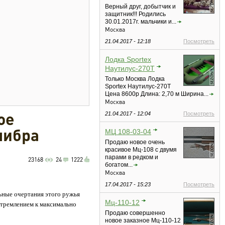
Верный друг, добытчик и
защитник!!! Родились
30.01.2017г. мальчики и...
Москва
21.04.2017 - 12:18
Посмотреть
Лодка Sportex
Наутилус-270Т
Только Москва Лодка
Sportex Наутилус-270Т
Цена 8600р Длина: 2,70 м Ширина...
Москва
ое
21.04.2017 - 12:04
Посмотреть
алибра
МЦ 108-03-04
Продаю новое очень
красивое Мц-108 с двумя
парами в редком и
23168
24
1222
богатом...
Москва
17.04.2017 - 15:23
Посмотреть
ьные очертания этого ружья
Мц-110-12
стремлением к максимально
Продаю совершенно
новое заказное Мц-110-12