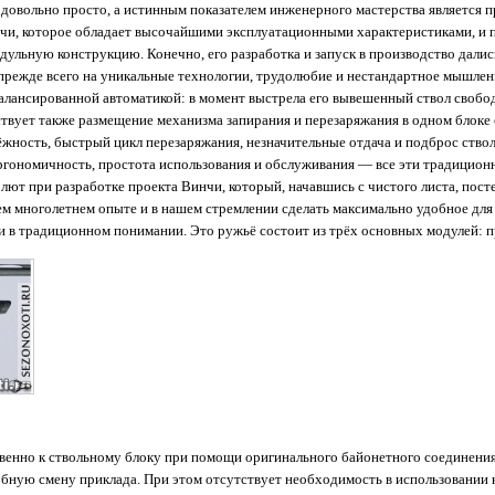
овольно просто, а истинным показателем инженерного мастерства является п
нчи, которое обладает высочайшими эксплуатационными характеристиками, и 
льную конструкцию. Конечно, его разработка и запуск в производство дались 
ь прежде всего на уникальные технологии, трудолюбие и нестандартное мышлен
алансированной автоматикой: в момент выстрела его вывешенный ствол свобод
твует также размещение механизма запирания и перезаряжания в одном блоке 
жность, быстрый цикл перезаряжания, незначительные отдача и подброс ствол
ргономичность, простота использования и обслуживания — все эти традицио
лют при разработке проекта Винчи, который, начавшись с чистого листа, пост
шем многолетнем опыте и в нашем стремлении сделать максимально удобное для
 в традиционном понимании. Это ружьё состоит из трёх основных модулей: при
твенно к ствольному блоку при помощи оригинального байонетного соединения
ную смену приклада. При этом отсутствует необходимость в использовании 