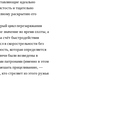
оставляющие идеально
истость и тщательно
олному раскрытию его
трый цикл перезаряжания
е значение во время охоты, а
 за счёт быстродействия
сл в скорострельности без
ость, которая определяется
инчи были возведены в
ми патронами (именно в этом
помешать прицеливанию, —
 кто стреляет из этого ружья