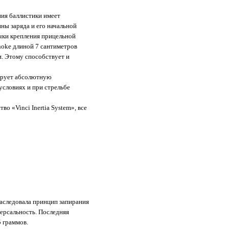
ния баллистики имеет
ны заряда и его начальной
чки крепления прицельной
hoke длиной 7 сантиметров
. Этому способствует и
тирует абсолютную
условиях и при стрельбе
о «Vinci Inertia System», все
наследовала принцип запирания
ерсальность. Последняя
 граммов.