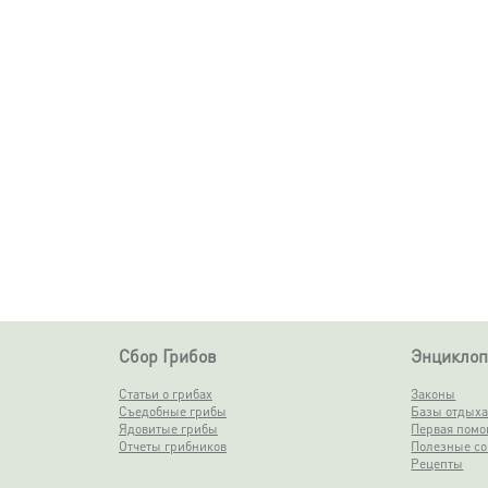
Сбор Грибов
Энциклоп
Статьи о грибах
Законы
Съедобные грибы
Базы отдых
Ядовитые грибы
Первая пом
Отчеты грибников
Полезные со
Рецепты