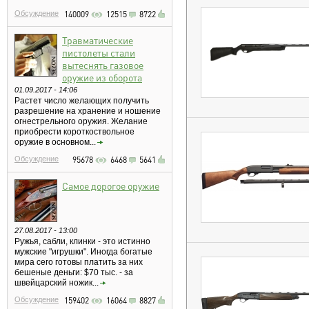
Обсуждение
140009
12515
8722
Травматические
пистолеты стали
вытеснять газовое
оружие из оборота
01.09.2017 - 14:06
Растет число желающих получить
разрешение на хранение и ношение
огнестрельного оружия. Желание
приобрести короткоствольное
оружие в основном...
Обсуждение
95678
6468
5641
Самое дорогое оружие
27.08.2017 - 13:00
Ружья, сабли, клинки - это истинно
мужские "игрушки". Иногда богатые
мира сего готовы платить за них
бешеные деньги: $70 тыс. - за
швейцарский ножик...
Обсуждение
159402
16064
8827