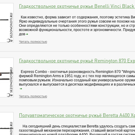
Гладкоствольное охотничье ружье Benelli Vinci Black
Как известно, форма зависит от содержания, поэтому эстетика В
Ярко индивидуальные очертания этого ружья совсем не похожи н
Они определяются не только особенностями конструкции, но и ст
возможной функциональности, простоте и эргономичности. Прид
дов
Читать полностью
Гладкоствольное охотничье ружьё Remington 870 Ex
Express Combo - охотничья разновидность Remington 870 "Wingma
фирмой Remington Arms в 1951 году, и с тех пор являющегося са
помповым ружьем. Изначально созданый как универсальное оружи
выпускался и выпускается в десятках модификациях и в различных
Читать полностью
Полуавтоматическое охотничье ружьё Beretta A400 Xp
На сегодняшний день специалистам Beretta удалось создать с
газоотводный механизм перезаряжания, ставший визитной карточ
принципиально новой платформе A400. Входящий в состав систем