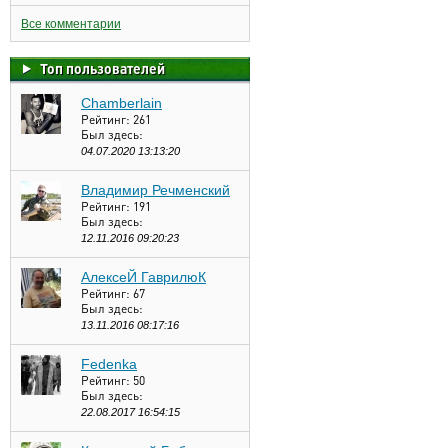
Все комментарии
Топ пользователей
Chamberlain
Рейтинг:
261
Был здесь:
04.07.2020 13:13:20
Владимир Речменский
Рейтинг:
191
Был здесь:
12.11.2016 09:20:23
АлексеЙ ГаврилюК
Рейтинг:
67
Был здесь:
13.11.2016 08:17:16
Fedenka
Рейтинг:
50
Был здесь:
22.08.2017 16:54:15