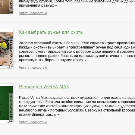
иному виду оружия. Кроме того, различные животные для их добыч
применения разных
Читать полностью
Как выбрать ружье для охоты
Залогом успешной охоты в большинстве случаев играет правильн
Каждый охотник выбирает и пристреливает ружье под себя, однак
советов помогут определиться с выбором даже новичку. В совре
рынок наполнен разнообразными марками ружей отечественного 
производства. Дорогое оружие отлич
Читать полностью
Remington VERSA MAX
Ружье Versa Max создавалось преимущественно для охоты на вод
конструкторы обратили особое внимание на повышение коррозио
металлических частей и комплектующих ружья, а также на удобст
неблагоприятных погодных условиях. Сверху на ствольной коробк
планку Вивера, закры
Читать полностью