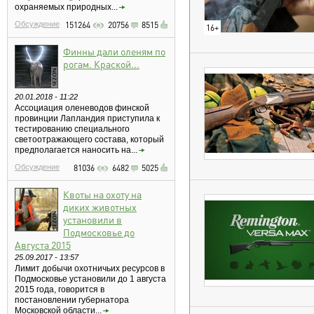
охраняемых природных...
Обсуждение
151264
20756
8515
16+
Финны дали оленям по
рогам. Краской...
20.01.2018 - 11:22
Ассоциация оленеводов финской
провинции Лапландия приступила к
тестированию специального
светоотражающего состава, который
предполагается наносить на...
Обсуждение
81036
6482
5025
Квоты на охоту на
диких животных
установили в
Подмосковье до
Августа 2015
25.09.2017 - 13:57
Лимит добычи охотничьих ресурсов в
Подмосковье установили до 1 августа
2015 года, говорится в
постановлении губернатора
Московской области...