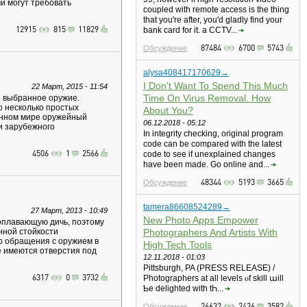
и могут требовать
coupled with remote access is the thing
that you're after, you'd gladly find your
12915
815
11829
bank card for it. a CCTV...
87484
6700
5743
Обсуждение
alysa408417170629→
I Don't Want To Spend This Much
22 Март, 2015 - 11:54
Time On Virus Removal. How
о выбранное оружие.
о несколько простых
About You?
менном мире оружейный
06.12.2018 - 05:12
и зарубежного
In integrity checking, original program
code can be compared with the latest
4506
1
2566
code to see if unexplained changes
have been made. Go online and...
48344
5193
3665
Обсуждение
tamera86608524289→
27 Март, 2013 - 10:49
New Photo Apps Empower
оплавающую дичь, поэтому
нной стойкости
Photographers And Artists With
во обращения с оружием в
High Tech Tools
е имеются отверстия под
12.11.2018 - 01:03
Pittsburgh, PA (PRESS RELEASE) /
6317
0
3732
Photographers at all levels ⲟf skill աill
Ƅе delighted with tҺ...
26632
2436
3582
Обсуждение