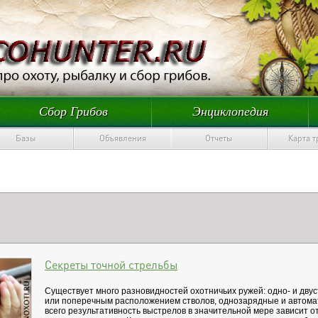
Сбор Грибов
Энциклопедия
Базы
Объявления
Отчеты
Карта 
Секреты точной стрельбы
Существует много разновидностей охотничьих ружей: одно- и дву
или поперечным расположением стволов, однозарядные и автомат
всего результативность выстрелов в значительной мере зависит от