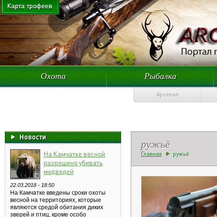
Охота
Рыбалка
Арсенал
Новости
ружьё
На Камчатке весной
Главная
ружьё
разрешено убивать
медведей
22.03.2018 - 18:50
На Камчатке введены сроки охоты
весной на территориях, которые
являются средой обитания диких
зверей и птиц, кроме особо