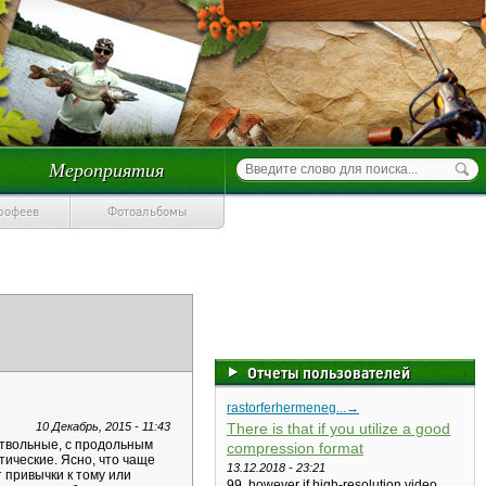
Мероприятия
трофеев
Фотоальбомы
Отчеты пользователей
rastorferhermeneg...→
10 Декабрь, 2015 - 11:43
There is that if you utilize a good
ствольные, с продольным
compression format
ические. Ясно, что чаще
13.12.2018 - 23:21
 привычки к тому или
99, however if high-resolution video