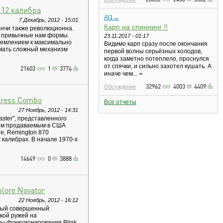
 12 калибра
Al1→
7 Декабрь, 2012 - 15:01
Карп на спиннинг !!
инчи также революционна.
а привычные нам формы.
23.11.2017 - 01:17
ремлением к максимально
Видимо карп сразу после окончания
умать сложный механизм
первой волны серьёзных холодов,
когда заметно потеплело, проснулся
от спячки, и сильно захотел кушать. А
21603
1
3774
иначе чем...
32962
4003
4409
Обсуждение
press Combo
Все отчеты
27 Ноябрь, 2012 - 14:31
ster", представленного
мым продаваемым в США
е, Remington 870
 калибрах. В начале 1970-х
14649
0
3888
lore Novator
22 Ноябрь, 2012 - 16:12
амый совершенный
кой ружей на
ы функционирования Blink