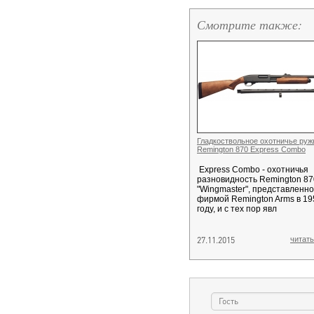
Смотрите также:
Гладкоствольное охотничье руж
Remington 870 Express Combo
Express Combo - охотничья
разновидность Remington 87
"Wingmaster", представленно
фирмой Remington Arms в 19
году, и с тех пор явл
27.11.2015
читать