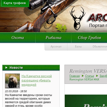
Охота
Рыбалка
Сбор Грибов
Арсенал
Базы
Объявлени
Новости
Remington VER
На Камчатке весной
Главная
Статьи
Зару
Remington VERSA MAX
разрешено убивать
медведей
22.03.2018 - 18:50
На Камчатке введены сроки охоты
весной на территориях, которые
являются средой обитания диких
зверей и птиц, кроме особо