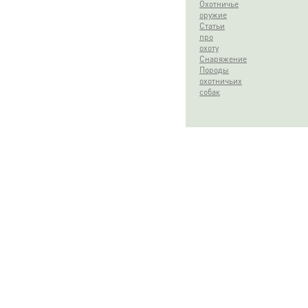
Охотничье
оружие
Статьи
про
охоту
Снаряжение
Породы
охотничьих
собак