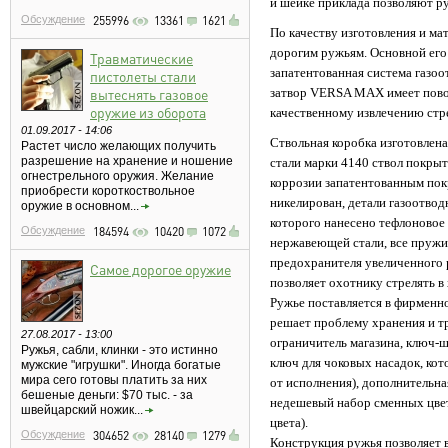
и шейке приклада позволяют р
Обсуждение
255996
13361
1621
По качеству изготовления и м
дорогим ружьям. Основной его
Травматические
запатентованная система газоо
пистолеты стали
вытеснять газовое
затвор VERSA MAX имеет повор
оружие из оборота
качественному извлечению стр
01.09.2017 - 14:06
Ствольная коробка изготовлен
Растет число желающих получить
разрешение на хранение и ношение
стали марки 4140 ствол покры
огнестрельного оружия. Желание
коррозии запатентованным покр
приобрести короткоствольное
никелирован, детали газоотво
оружие в основном...
которого нанесено тефлоновое 
Обсуждение
184594
10420
1072
нержавеющей стали, все пружи
предохранителя увеличенного 
Самое дорогое оружие
позволяет охотнику стрелять в
Ружье поставляется в фирменн
решает проблему хранения и т
27.08.2017 - 13:00
ограничитель магазина, ключ-ш
Ружья, сабли, клинки - это истинно
ключ для чоковых насадок, кото
мужские "игрушки". Иногда богатые
мира сего готовы платить за них
от исполнения), дополнительна
бешеные деньги: $70 тыс. - за
недешевый набор сменных цветн
швейцарский ножик...
цвета).
Обсуждение
304652
28140
1279
Конструкция ружья позволяет в