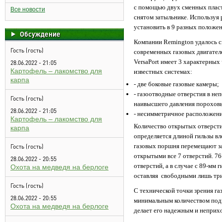
с помощью двух сменных пласт
Все новости
снятом затыльнике. Используя 
установить в 9 разных положен
Обсуждение
Компании Remington удалось с
Гость (гость)
современных газовых двигател
VersaPort имеет 3 характерных
28.06.2022 - 21:05
Картофель – лакомство для
известных системах:
карпа
- две боковые газовые камеры;
- газоотводные отверстия в не
Гость (гость)
наивысшего давления пороховы
28.06.2022 - 21:05
- несимметричное расположение
Картофель – лакомство для
Количество открытых отверсти
карпа
определяется длиной гильзы вл
газовых поршня перемещают за
Гость (гость)
открытыми все 7 отверстий. 76
28.06.2022 - 20:55
отверстий, а в случае с 89-мм 
Охота на медведя на берлоге
оставляя свободными лишь три
Гость (гость)
С технической точки зрения га
28.06.2022 - 20:55
минимальным количеством подв
Охота на медведя на берлоге
делает его надежным и неприх