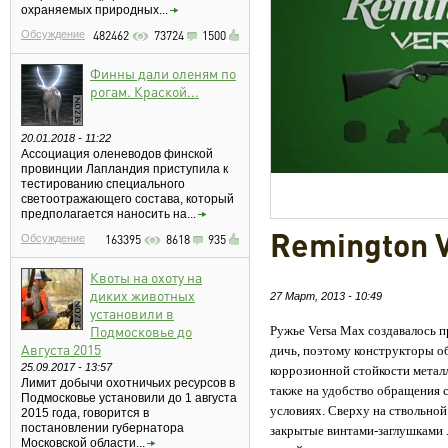
охраняемых природных...
Обсуждение
482462
73724
1500
Финны дали оленям по
рогам. Краской...
20.01.2018 - 11:22
Ассоциация оленеводов финской
провинции Лапландия приступила к
тестированию специального
светоотражающего состава, который
предполагается наносить на...
Remington 
Обсуждение
163395
8618
935
Квоты на охоту на
диких животных
27 Март, 2013 - 10:49
установили в
Подмосковье до
Ружье Versa Max создавалось
Августа 2015
дичь, поэтому конструкторы о
25.09.2017 - 13:57
коррозионной стойкости метал
Лимит добычи охотничьих ресурсов в
также на удобство обращения 
Подмосковье установили до 1 августа
условиях. Сверху на ствольной
2015 года, говорится в
постановлении губернатора
закрытые винтами-заглушками .
Московской области...