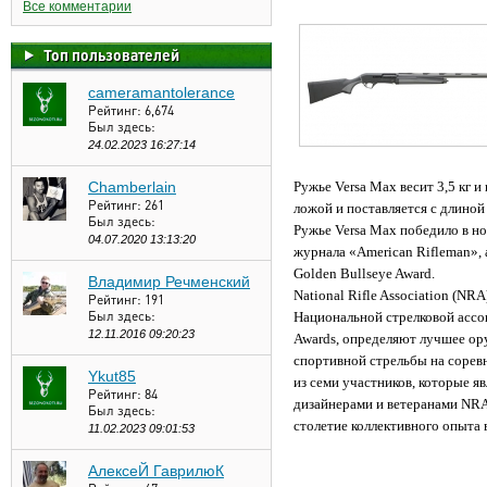
Все комментарии
Топ пользователей
cameramantolerance
Рейтинг:
6,674
Был здесь:
24.02.2023 16:27:14
Chamberlain
Ружье Versa Max весит 3,5 кг 
Рейтинг:
261
ложой и поставляется с длиной
Был здесь:
Ружье Versa Max победило в н
04.07.2020 13:13:20
журнала «American Rifleman»,
Golden Bullseye Award.
Владимир Речменский
National Rifle Association (NR
Рейтинг:
191
Был здесь:
Национальной стрелковой ассо
12.11.2016 09:20:23
Awards, определяют лучшее ор
спортивной стрельбы на сорев
Ykut85
из семи участников, которые я
Рейтинг:
84
дизайнерами и ветеранами NRA
Был здесь:
столетие коллективного опыта 
11.02.2023 09:01:53
АлексеЙ ГаврилюК