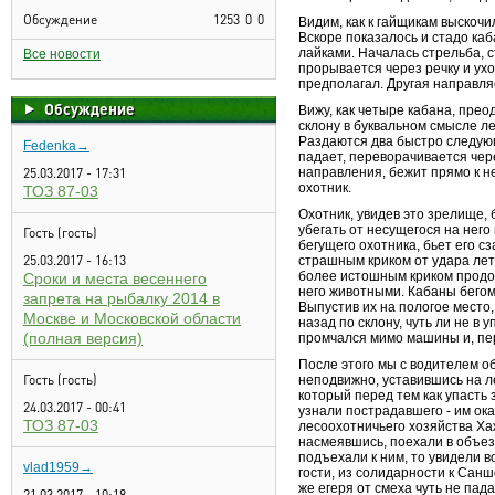
Обсуждение
1253
0
0
Видим, как к гайщикам выскочи
Вскоре показалось и стадо ка
лайками. Началась стрельба, с
Все новости
прорывается через речку и ухо
предполагал. Другая направляе
Обсуждение
Вижу, как четыре кабана, пре
склону в буквальном смысле ле
Раздаются два быстро следующ
Fedenka→
падает, переворачивается чере
25.03.2017 - 17:31
направления, бежит прямо к н
охотник.
ТОЗ 87-03
Охотник, увидев это зрелище, 
убегать от несущегося на него
Гость (гость)
бегущего охотника, бьет его сз
25.03.2017 - 16:13
страшным криком от удара лети
более истошным криком продо
Сроки и места весеннего
него животными. Кабаны бегом
запрета на рыбалку 2014 в
Выпустив их на пологое место
Москве и Московской области
назад по склону, чуть ли не в 
(полная версия)
промчался мимо машины и, пере
После этого мы с водителем о
Гость (гость)
неподвижно, уставившись на ле
который перед тем как упасть 
24.03.2017 - 00:41
узнали пострадавшего - им ока
ТОЗ 87-03
лесоохотничьего хозяйства Ха
насмеявшись, поехали в объезд
подъехали к ним, то увидели 
vlad1959→
гости, из солидарности к Сан
же егеря от смеха чуть не пад
21.03.2017 - 10:18