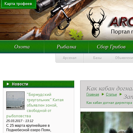
Охота
Рыбалка
Сбор Грибов
Арсенал
Базы
Объявлени
Новости
Как кабан догна
"Бермудский
За
Главная
Статьи
треугольник" Китая
Как кабан догнал директора
объявлен зоной,
свободной от
рыболовства
25.03.2017 - 13:12
С 25 марта крупнейшее в
Поднебесной озеро Поян,