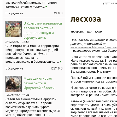
австралийский парламент принял
упустил 
законодательную норму,...
Обсуждение
43
0
0
лесхоза
В Удмуртии начинается
весенняя охота на
водоплавающую и
10 Апрель, 2012 - 12:30
боровую дичь
Предлагаем вниманию читате
24.03.2017 - 16:56
рассказ, основанный
на
С 25 марта по 4 мая на территории
воспоминаниях Михаила Залихан
общедоступных охотничьих угодий
– известного охотника более
республики Удмуртия будет
- Эта история произошла с Х
проводиться охота на
Нальчикского лесхоза. В тот р
водоплавающую и боровую дичь. ...
решили поохотиться с ними на
непосредственно примыкает к
Обсуждение
1237
0
0
Балкарии, городу Нальчику.
Медведи откроют
Первый гай мы сделали на соп
второй – прямо под автодорог
сезон охоты в
Иркутской области
И вот через какое-то время я 
крики гайщиков и лай собак. В
застреле. Я решил к охотникам 
24.03.2017 - 16:44
Сезон весенней охоты в Иркуской
Кабаны (а место гая было каба
области открывается 1 апреля
вероятности, должны были уй
возможностью добыть бурого
склон, или же выйти ко мне по 
медведя. Продлится он вплоть до 31
водителю заказал знаком не ше
мая. К добыче разрешены...
было хорошо видно все, что де