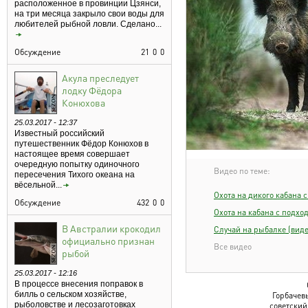
расположенное в провинции Цзянси,
на три месяца закрыло свои воды для
любителей рыбной ловли. Сделано...
Обсуждение
21
0
0
Акула преследует
лодку Фёдора
Конюхова
25.03.2017 - 12:37
Известный российский
путешественник Фёдор Конюхов в
настоящее время совершает
очередную попытку одиночного
Видео по теме:
пересечения Тихого океана на
вёсельной...
Охота на дикого кабана с
Обсуждение
432
0
0
Охота на кабана с подход
В Австралии крокодил
Случай на рыбалке (виде
официально признан
Все видео
рыбой
25.03.2017 - 12:16
В процессе внесения поправок в
билль о сельском хозяйстве,
Горбачев
рыболовстве и лесозаготовках
советский