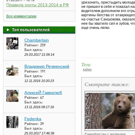
урезонить, пристыдить молоде
Правила охоты 2013-2014 в РФ
не пришел в себя и показал н
водителем дополнили его отр
картины бегства от атакующего
Все комментарии
на счастье Саншокова, оказалс
нее бы хватило сил и зубов, ч
еще очень легко.
Топ пользователей
Chamberlain
Рейтинг:
259
Был здесь:
25.03.2017 21:09:14
Теги:
Владимир Речменский
кабан
Рейтинг:
191
Был здесь:
12.11.2016 10:20:23
Смотрите также:
АлексеЙ ГаврилюК
Рейтинг:
67
Был здесь:
13.11.2016 09:17:16
Fedenka
Рейтинг:
39
Был здесь:
25.03.2017 17:46:36
Единоборство с медведем