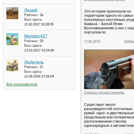
Леший
Эти истории произошли на
Рейтинг:
36
территории одного из самых
Был здесь:
популярных охотничьих угод
Кавказа – Белой Речке.
11.02.2017 10:28:05
Воспоминаниями о них с на
порталом по
Member407
Рейтинг:
35
12.04.2015
читать
Был здесь:
13.03.2017 14:24:06
Любитель
Рейтинг:
31
Был здесь:
12.09.2016 17:26:04
Все пользователи
Секреты точной стрельбы
Существует много
разновидностей охотничьих
ружей: одно- и двуствольные,
продольным или поперечны
расположением стволов,
однозарядные и автоматиче