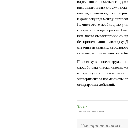
виртуозно справляться с оружи
наводящая, правую руку также
пальца, нажимающего на курок
и доли секунды между сигналом
Помимо этого необходимо уч
конкретной модели ружья. Неож
цель часто бывает причиной п
без прицеливания, навскидку. 
оттачивать навык контрольног
стволом, чтобы можно было бы
Поскольку внешнее окружение 
способ практически невозможн
конкретную, в соответствии с 
эксперимент во время охоты п
стандартных действий.
Теги:
записки охотника
Смотрите также: