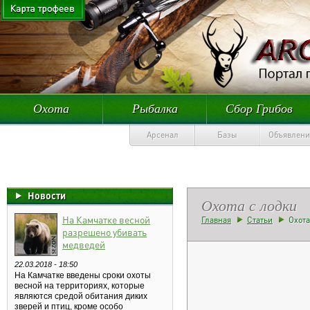
Охота
Рыбалка
Сбор Грибов
Арсенал
Базы
Объявлени
Новости
Охота с лодки
На Камчатке весной
Главная
Статьи
Охота
разрешено убивать
медведей
22.03.2018 - 18:50
На Камчатке введены сроки охоты
весной на территориях, которые
являются средой обитания диких
зверей и птиц, кроме особо