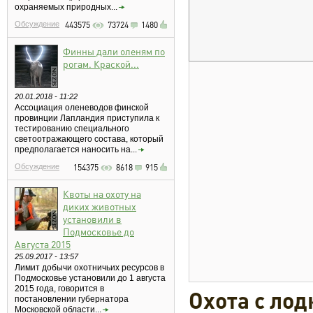
охраняемых природных...
Обсуждение
443575
73724
1480
Финны дали оленям по
рогам. Краской...
20.01.2018 - 11:22
Ассоциация оленеводов финской
провинции Лапландия приступила к
тестированию специального
светоотражающего состава, который
предполагается наносить на...
Обсуждение
154375
8618
915
Квоты на охоту на
диких животных
установили в
Подмосковье до
Августа 2015
25.09.2017 - 13:57
Лимит добычи охотничьих ресурсов в
Подмосковье установили до 1 августа
2015 года, говорится в
Охота с лод
постановлении губернатора
Московской области...