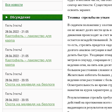
Все новости
сектор местности. Существуют
освоить заранее.
Обсуждение
Техника стрельбы по уткам
В сидячем положении у охотник
Гость (гость)
он не может долго вести цель 
28.06.2022 - 21:05
движения происходят за счет в
Картофель – лакомство для
остается незадействованной. З
карпа
то есть, стрелять придется «в
Гость (гость)
долгого анализа ситуации и вы
делать быстро. Уходящие птиц
28.06.2022 - 21:05
Картофель – лакомство для
метров в секунду, сокращая ее
карпа
ведения огня, на пять или деся
большом расстоянии сложнее п
Гость (гость)
Желательно избегать больших 
ведения огня расстояние с бо
28.06.2022 - 20:55
Охота на медведя на берлоге
Осмотрительность во время ст
нажатия на курок характерно 
Гость (гость)
Результативная стрельба требу
28.06.2022 - 20:55
действий на протяжении всего 
Охота на медведя на берлоге
выдающихся результатов нужно