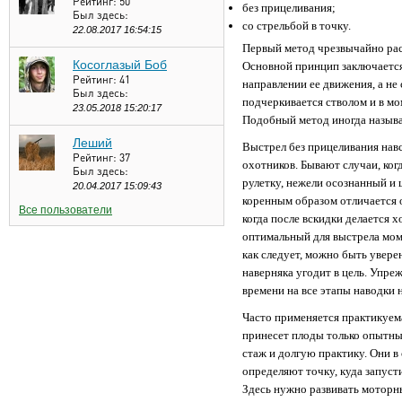
Рейтинг:
50
без прицеливания;
Был здесь:
со стрельбой в точку.
22.08.2017 16:54:15
Первый метод чрезвычайно рас
Косоглазый Боб
Основной принцип заключается 
Рейтинг:
41
направлении ее движения, а не
Был здесь:
подчеркивается стволом и в мо
23.05.2018 15:20:17
Подобный метод иногда называ
Леший
Выстрел без прицеливания нав
Рейтинг:
37
охотников. Бывают случаи, когд
Был здесь:
рулетку, нежели осознанный и
20.04.2017 15:09:43
коренным образом отличается 
Все пользователи
когда после вскидки делается 
оптимальный для выстрела моме
как следует, можно быть уверен
наверняка угодит в цель. Упре
времени на все этапы наводки 
Часто применяется практикуема
принесет плоды только опытн
стаж и долгую практику. Они 
определяют точку, куда запуст
Здесь нужно развивать моторн