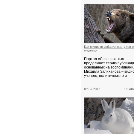
Как министр избавил пастухов о
медведя
Портал «Сезон охоты»
продолжает серию публикац
основанных на воспоминани
Михаила Залиханова – видн
ученого, политического и
09.04.2015
читать