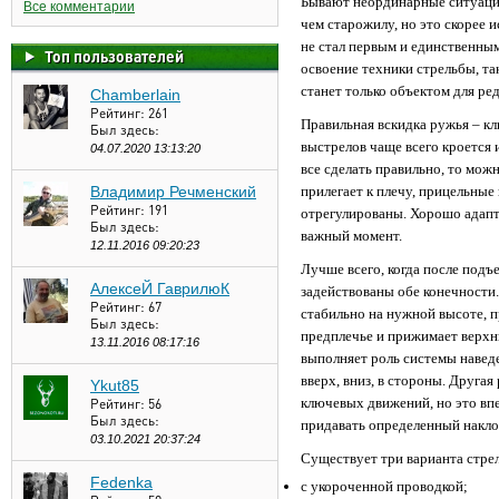
Бывают неординарные ситуации
Все комментарии
чем старожилу, но это скорее 
не стал первым и единственным
Топ пользователей
освоение техники стрельбы, та
станет только объектом для ре
Chamberlain
Рейтинг:
261
Правильная вскидка ружья – к
Был здесь:
выстрелов чаще всего кроется 
04.07.2020 13:13:20
все сделать правильно, то мож
Владимир Речменский
прилегает к плечу, прицельные
Рейтинг:
191
отрегулированы. Хорошо адапт
Был здесь:
важный момент.
12.11.2016 09:20:23
Лучше всего, когда после подъ
АлексеЙ ГаврилюК
задействованы обе конечности
Рейтинг:
67
стабильно на нужной высоте, п
Был здесь:
предплечье и прижимает верхню
13.11.2016 08:17:16
выполняет роль системы наведе
вверх, вниз, в стороны. Другая
Ykut85
ключевых движений, но это в
Рейтинг:
56
Был здесь:
придавать определенный накло
03.10.2021 20:37:24
Существует три варианта стре
Fedenka
с укороченной проводкой;