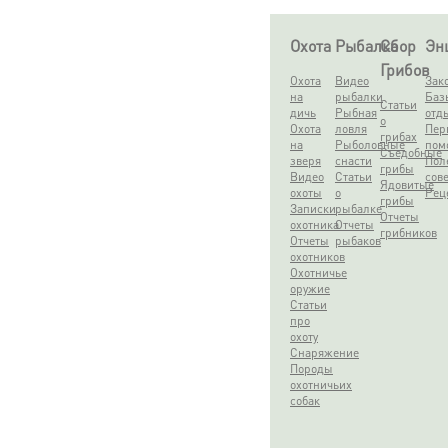
Охота
Рыбалка
Сбор
Эн
Грибов
Охота
Видео
Зак
на
рыбалки
Баз
Статьи
дичь
Рыбная
отд
о
Охота
ловля
Пер
грибах
на
Рыболовные
пом
Съедобные
зверя
снасти
Пол
грибы
Видео
Статьи
сов
Ядовитые
охоты
о
Рец
грибы
Записки
рыбалке
Отчеты
охотника
Отчеты
грибников
Отчеты
рыбаков
охотников
Охотничье
оружие
Статьи
про
охоту
Снаряжение
Породы
охотничьих
собак