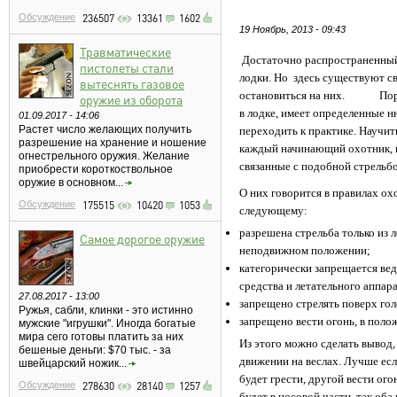
Обсуждение
236507
13361
1602
19 Ноябрь, 2013 - 09:43
Травматические
Достаточно распространенный
пистолеты стали
лодки. Но здесь существуют с
вытеснять газовое
остановиться на них. Порядо
оружие из оборота
в лодке, имеет определенные 
01.09.2017 - 14:06
Растет число желающих получить
переходить к практике. Научит
разрешение на хранение и ношение
каждый начинающий охотник, п
огнестрельного оружия. Желание
связанные с подобной стрельбо
приобрести короткоствольное
оружие в основном...
О них говорится в правилах ох
Обсуждение
175515
10420
1053
следующему:
разрешена стрельба только из 
Самое дорогое оружие
неподвижном положении;
категорически запрещается вед
средства и летательного аппара
27.08.2017 - 13:00
запрещено стрелять поверх го
Ружья, сабли, клинки - это истинно
запрещено вести огонь, в полож
мужские "игрушки". Иногда богатые
мира сего готовы платить за них
Из этого можно сделать вывод,
бешеные деньги: $70 тыс. - за
движении на веслах. Лучше есл
швейцарский ножик...
будет грести, другой вести ого
Обсуждение
278630
28140
1257
будет в носовой части, так оба