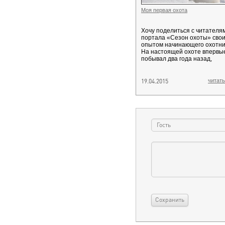
Моя первая охота
Хочу поделиться с читателя
портала «Сезон охоты» сво
опытом начинающего охотни
На настоящей охоте впервы
побывал два года назад,
19.04.2015
читать